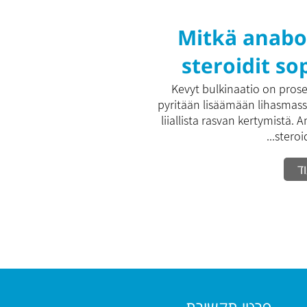
Mitkä anabo
steroidit so
hyvin kev
Kevyt bulkinaatio on proses
pyritään lisäämään lihasmas
bulkinaat
liiallista rasvan kertymistä. 
steroidi
ד