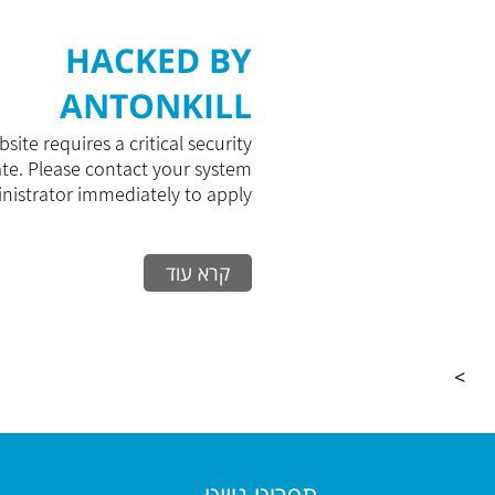
HACKED BY
ANTONKILL
site requires a critical security
te. Please contact your system
istrator immediately to apply...
קרא עוד
>