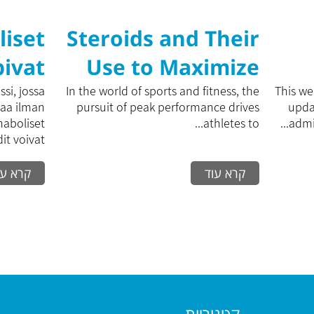
liset
Steroids and Their
pivat
Use to Maximize
yeen
Training
si, jossa
In the world of sports and fitness, the
This web
saa ilman
pursuit of peak performance drives
upda
ioon?
Performance: A
Anaboliset
athletes to...
admin
t voivat...
Comprehensive
קרא עוד
קרא עו
Guide to
Effectively
Increasing Physical
Capacity