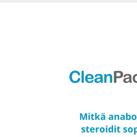
Mitkä anabo
steroidit so