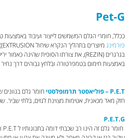
Pet-G
ככלל, חומרי הגלם המשמשים לייצור ועיבוד באמצעות טכ
פורמינג
מיו
בגרגרים (REZIN), את צורתו הסופית שהינה כאמור
באמצעות חימום בטמפרטורה ובלחץ גבוהים דרך נחיר צ
P.E.T – פוליאסטר תרמופלסטי
חומר גלם בגוונים שק
חזק מאד מכאנית, אטימות מצוינת לגזים, בלתי שביר. ש
P.E.T.G
חומר
עיקור בגז או קרינה מאחר ולא משנה את צבעו או מתעוו