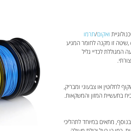
נולוגיית
ואקום
/
תרמו
צרים בתהליך הנקרא שיחול EXTRUSION)) ,שיטה זו מקנה לחומר המגיע
 יריעה המגוללת לכדיי גליל
ורתי.
וף לחלוטין או צבעוני ומבריק,
כיח בתעשיית המזון והמשקאות.
 גלם זה הינו רב שכבתי דומה בתכונותיו ל P.E.T ובנוסף, מתאים במיוחד לתהליכי
ת. כמו כן בעל יכולת מעולה