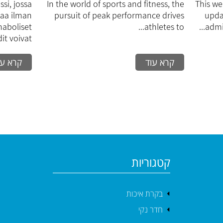
yeen
Training
si, jossa
In the world of sports and fitness, the
This web
saa ilman
pursuit of peak performance drives
upda
ioon?
Performance: A
Anaboliset
athletes to...
admin
t voivat...
Comprehensive
קרא עוד
קרא עו
Guide to
Effectively
Increasing Physical
Capacity
קטגוריות
בקרת איכות
חדר נקי