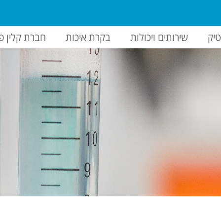
יק
שירותים ויכולות
בקרת איכות
חברת קלין פ