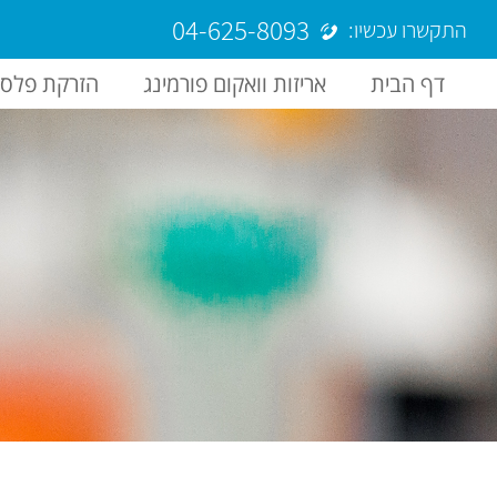
04-625-8093
התקשרו עכשיו:
דף הבית
אריזות וואקום פורמינג
הזרקת פלסט