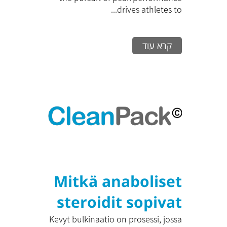
Training
drives athletes to...
Performance: A
קרא עוד
Comprehensive
Guide to
Effectively
Increasing
Physical Capacity
Mitkä anaboliset
steroidit sopivat
hyvin kevyeen
Kevyt bulkinaatio on prosessi, jossa