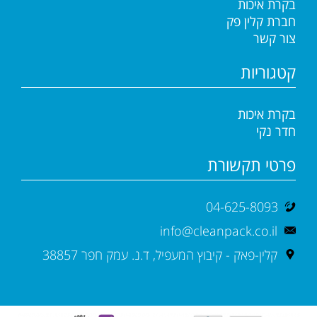
בקרת איכות
חברת קלין פק
צור קשר
קטגוריות
בקרת איכות
חדר נקי
פרטי תקשורת
04-625-8093
info@cleanpack.co.il
קלין-פאק - קיבוץ המעפיל, ד.נ. עמק חפר 38857