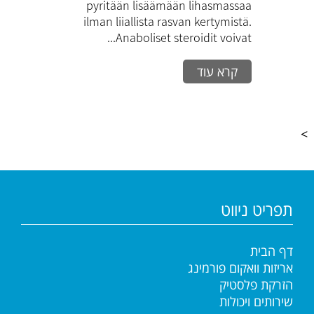
pyritään lisäämään lihasmassaa
bulkinaatioon?
ilman liiallista rasvan kertymistä.
Anaboliset steroidit voivat...
קרא עוד
>
תפריט ניווט
דף הבית
אריזות וואקום פורמינג
הזרקת פלסטיק
שירותים ויכולות