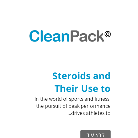
Steroids and
Their Use to
Maximize
In the world of sports and fitness,
the pursuit of peak performance
Training
drives athletes to...
Performance: A
קרא עוד