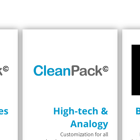
es
High-tech &
Analogy
packages
Customization for all