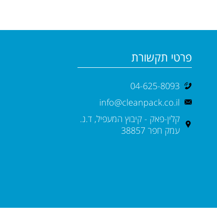
פרטי תקשורת
04-625-8093
info@cleanpack.co.il
קלין-פאק - קיבוץ המעפיל, ד.נ.
עמק חפר 38857