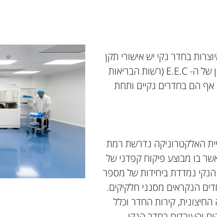
וצרות בחדר נקי יש אישורי תקן
הן של ה- F.D.A (רשות המזון והתרופות האמריקאית) וכן של ה- E.E.C (רשות הבריאות
 אף הם בחדרים נקיים ותחת
שיית האלקטרוניקה נדרשת רמת
 אשר בו מבוצע פיקוח קפדני של
 הנקי נמדדת ביחידות של מספר
ים הנקראים מסנני חלקיקים.
החיצונית, קירות החדר וכלל
ים והעובדים בחדר הנקי