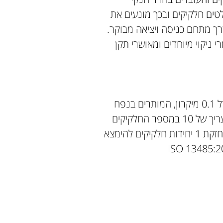
טים חלקיקים ובכך מונעים את
רך מתחם כניסה ויציאה מבוקר.
ניקוי מיוחדים ומאושרי תקן
ISO-14644-1 תקן זה נקבע על פי מס' החלקיקים בגודל 0.1 מיקרון, המותרים בנפח
של ממ"ק (מטר מעוקב). הגדרת תקן זו הינה על פי המעריך של 10 במספר החלקיקים
המותר. לדוגמא: תקן ISO – 1 הינו תקן המתיר ל 10 בחזקת 1 יחידות חלקיקים להימצא