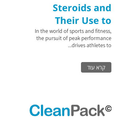
Steroids and
Their Use to
Maximize
In the world of sports and fitness,
the pursuit of peak performance
Training
drives athletes to...
Performance: A
קרא עוד
Comprehensive
Guide to
Effectively
Increasing
Physical Capacity