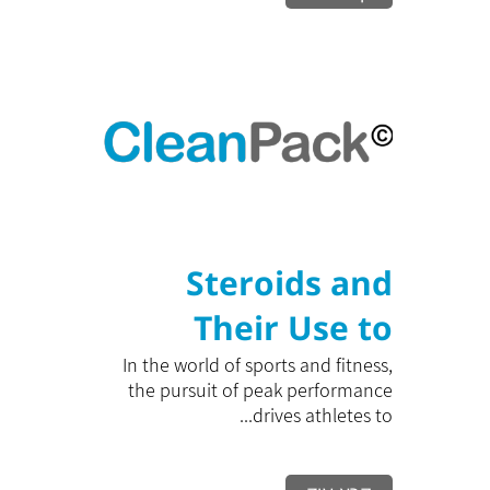
Steroids and
Their Use to
Maximize
In the world of sports and fitness,
the pursuit of peak performance
Training
drives athletes to...
Performance: A