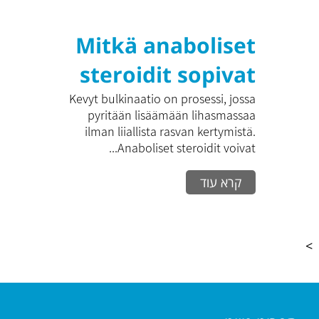
Mitkä anaboliset
steroidit sopivat
hyvin kevyeen
Kevyt bulkinaatio on prosessi, jossa
pyritään lisäämään lihasmassaa
bulkinaatioon?
ilman liiallista rasvan kertymistä.
Anaboliset steroidit voivat...
קרא עוד
>