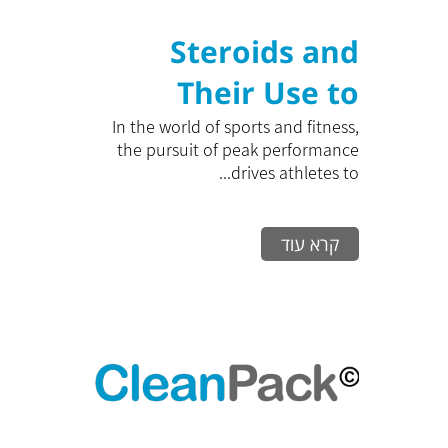
Steroids and
Their Use to
Maximize
In the world of sports and fitness,
the pursuit of peak performance
Training
drives athletes to...
Performance: A
קרא עוד
Comprehensive
Guide to
Effectively
Increasing
Physical Capacity