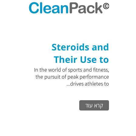
Steroids and
Their Use to
Maximize
In the world of sports and fitness,
the pursuit of peak performance
Training
drives athletes to...
Performance: A
קרא עוד
Comprehensive
Guide to
Effectively