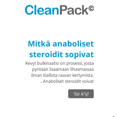
Increasing
Physical Capacity
Mitkä anaboliset
steroidit sopivat
hyvin kevyeen
Kevyt bulkinaatio on prosessi, jossa
pyritään lisäämään lihasmassaa
bulkinaatioon?
ilman liiallista rasvan kertymistä.
Anaboliset steroidit voivat...
קרא עוד
>