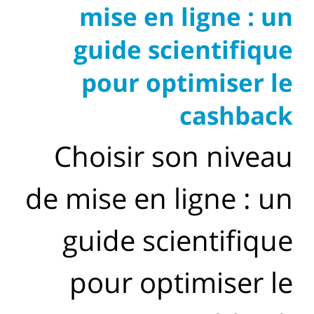
mise en ligne : un
guide scientifique
pour optimiser le
cashback
Choisir son niveau
de mise en ligne : un
guide scientifique
pour optimiser le