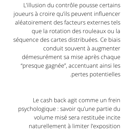
L’illusion du contrôle pousse certains
joueurs à croire qu’ils peuvent influencer
aléatoirement des facteurs externes tels
que la rotation des rouleaux ou la
séquence des cartes distribuées. Ce biais
conduit souvent à augmenter
démesurément sa mise après chaque
“presque gagnée”, accentuant ainsi les
pertes potentielles.
Le cash back agit comme un frein
psychologique : savoir qu’une partie du
volume misé sera restituée incite
naturellement à limiter l’exposition