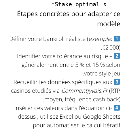
    Stake optimal s*

Étapes concrètes pour adapter ce
modèle
exemple
:
Définir votre bankroll réaliste (
€2 000).
Identifier votre tolérance au risque –
généralement entre 5 % et 15 % selon
votre style jeu.
Recueillir les données spécifiques aux
casinos étudiés via
Commentjyvais.Fr
(RTP
moyen, fréquence cash back).
Insérer ces valeurs dans l’équation ci‐
dessus ; utilisez Excel ou Google Sheets
pour automatiser le calcul itératif.