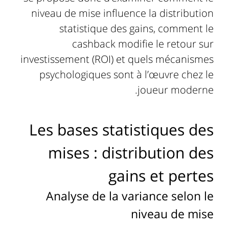
niveau de mise influence la distribution
statistique des gains, comment le
cashback modifie le retour sur
investissement (ROI) et quels mécanismes
psychologiques sont à l’œuvre chez le
joueur moderne.
Les bases statistiques des
mises : distribution des
gains et pertes
Analyse de la variance selon le
niveau de mise