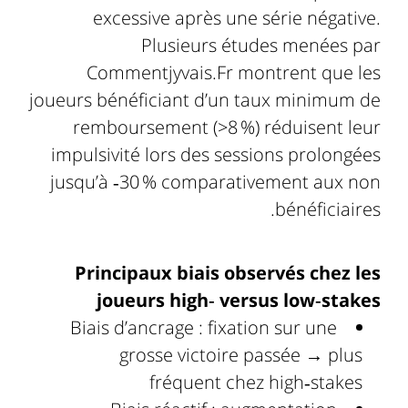
excessive après une série négative.
Plusieurs études menées par
Commentjyvais.Fr montrent que les
joueurs bénéficiant d’un taux minimum de
remboursement (>8 %) réduisent leur
impulsivité lors des sessions prolongées
jusqu’à ‑30 % comparativement aux non
bénéficiaires.
Principaux biais observés chez les
joueurs high‑ versus low‑stakes
Biais d’ancrage : fixation sur une
grosse victoire passée → plus
fréquent chez high‑stakes