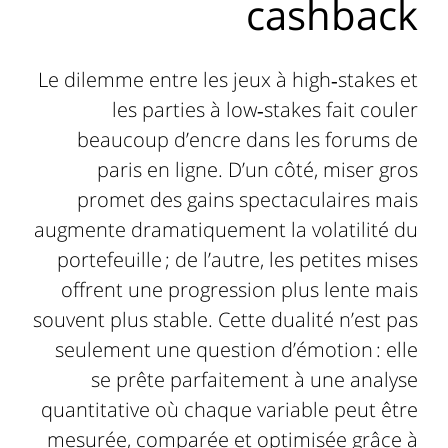
cashback
Le dilemme entre les jeux à high‑stakes et
les parties à low‑stakes fait couler
beaucoup d’encre dans les forums de
paris en ligne. D’un côté, miser gros
promet des gains spectaculaires mais
augmente dramatiquement la volatilité du
portefeuille ; de l’autre, les petites mises
offrent une progression plus lente mais
souvent plus stable. Cette dualité n’est pas
seulement une question d’émotion : elle
se prête parfaitement à une analyse
quantitative où chaque variable peut être
mesurée, comparée et optimisée grâce à