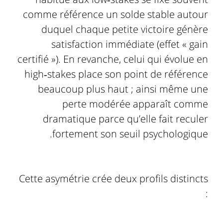
comme référence un solde stable autour
duquel chaque petite victoire génère
satisfaction immédiate (effet « gain
certifié »). En revanche, celui qui évolue en
high‑stakes place son point de référence
beaucoup plus haut ; ainsi même une
perte modérée apparaît comme
dramatique parce qu’elle fait reculer
fortement son seuil psychologique.
Cette asymétrie crée deux profils distincts
: