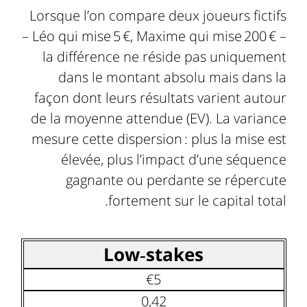
Lorsque l’on compare deux joueurs fictifs
– Léo qui mise 5 €, Maxime qui mise 200 € –
la différence ne réside pas uniquement
dans le montant absolu mais dans la
façon dont leurs résultats varient autour
de la moyenne attendue (EV). La variance
mesure cette dispersion : plus la mise est
élevée, plus l’impact d’une séquence
gagnante ou perdante se répercute
fortement sur le capital total.
Low‑stakes
€5
0,42