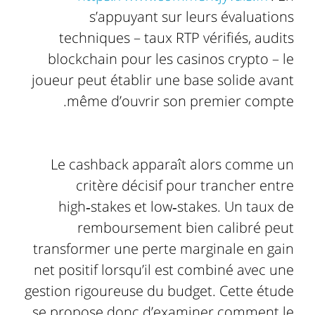
s’appuyant sur leurs évaluations
techniques – taux RTP vérifiés, audits
blockchain pour les casinos crypto – le
joueur peut établir une base solide avant
même d’ouvrir son premier compte.
Le cashback apparaît alors comme un
critère décisif pour trancher entre
high‑stakes et low‑stakes. Un taux de
remboursement bien calibré peut
transformer une perte marginale en gain
net positif lorsqu’il est combiné avec une
gestion rigoureuse du budget. Cette étude
se propose donc d’examiner comment le