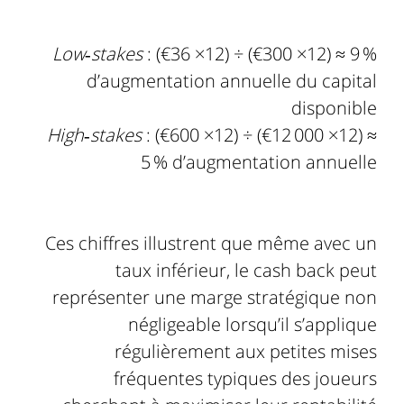
Low‑stakes
: (€36 ×12) ÷ (€300 ×12) ≈ 9 %
d’augmentation annuelle du capital
disponible
High‑stakes
: (€600 ×12) ÷ (€12 000 ×12) ≈
5 % d’augmentation annuelle
Ces chiffres illustrent que même avec un
taux inférieur, le cash back peut
représenter une marge stratégique non
négligeable lorsqu’il s’applique
régulièrement aux petites mises
fréquentes typiques des joueurs