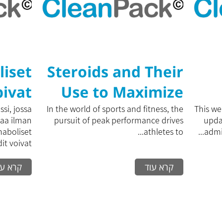
liset
Steroids and Their
pivat
Use to Maximize
yeen
Training
si, jossa
In the world of sports and fitness, the
This web
saa ilman
pursuit of peak performance drives
upda
ioon?
Performance: A
Anaboliset
athletes to...
admin
t voivat...
Comprehensive
קרא עוד
קרא עו
Guide to
Effectively
Increasing Physical