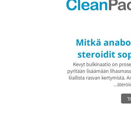
Mitkä anabo
steroidit so
hyvin kev
Kevyt bulkinaatio on proses
pyritään lisäämään lihasmas
bulkinaat
liiallista rasvan kertymistä. 
steroidi
ד