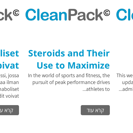
liset
Steroids and Their
pivat
Use to Maximize
yeen
Training
si, jossa
In the world of sports and fitness, the
This web
saa ilman
pursuit of peak performance drives
upda
ioon?
Performance: A
Anaboliset
athletes to...
admin
t voivat...
Comprehensive
קרא עוד
קרא עו
Guide to
Effectively