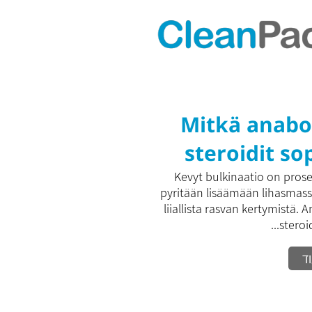
Mitkä anabo
steroidit so
hyvin kev
Kevyt bulkinaatio on proses
pyritään lisäämään lihasmas
bulkinaat
liiallista rasvan kertymistä. 
steroidi
ד