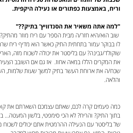
וריח, באמצעות כפתורים או נעילה היקפית
.
"למה אתה משאיר את הסנדוויץ' בתיק??"
שוב הוא/היא חזר/ה מבית הספר עם ריח מוזר מהתיק? ש
לו בבוקר עמור בתחתית התיק כאשר הוא מדיף ריח שרחו
שוקולד/גבינה? עם בליסטר את יכולה לשכוח מזה, הארי
את המקרים הללו במאה אחוז. אז גם אם השובב הצעיר
שכח/ה את ארוחת העשר בתיק למשך שעות שלמות, הש
והלאה.
כמה פעמים קרה לכם, שאתם עצמכם השארתם את קופ
בתוך התיק? והריח? לא הכי סימפטי, בלשון המעטה… ב
של בליסטר עם הנעילה ההרמטית אתם יכולים לשכוח מז