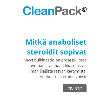
Effectively
Increasing
Physical Capacity
Mitkä anaboliset
steroidit sopivat
hyvin kevyeen
Kevyt bulkinaatio on prosessi, jossa
pyritään lisäämään lihasmassaa
bulkinaatioon?
ilman liiallista rasvan kertymistä.
Anaboliset steroidit voivat...
קרא עוד