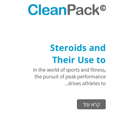
Steroids and
Their Use to
Maximize
In the world of sports and fitness,
the pursuit of peak performance
Training
drives athletes to...
Performance: A
קרא עוד
Comprehensive
Guide to